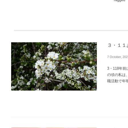
Tagged
３・１１
7
October
,
202
3・118年
の頃の私は
職活動で年明